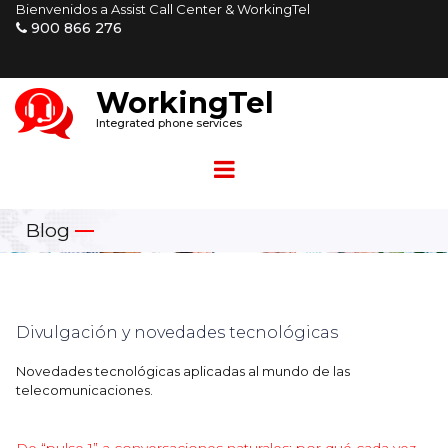
Bienvenidos a Assist Call Center & WorkingTel
900 866 276

W
orkingTel
Integrated phone services
Blog
—
Divulgación y novedades tecnológicas
Novedades tecnológicas aplicadas al mundo de las
telecomunicaciones.